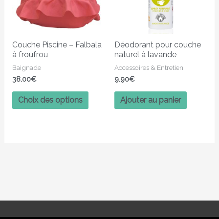
Les
options
peuvent
Couche Piscine – Falbala
Déodorant pour couche
être
à froufrou
naturel à lavande
choisies
Baignade
Accessoires & Entretien
sur
38.00
€
9.90
€
la
page
Choix des options
Ajouter au panier
du
produit