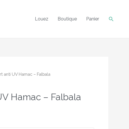
int relais dès 60€ d'achats.
Fermer
Recher
Louez
Boutique
Panier
rt anti UV Hamac – Falbala
 UV Hamac – Falbala