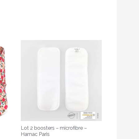
Ce
produit
a
plusieurs
variations.
Les
options
peuvent
être
choisies
sur
Lot 2 boosters – microfibre –
la
Hamac Paris