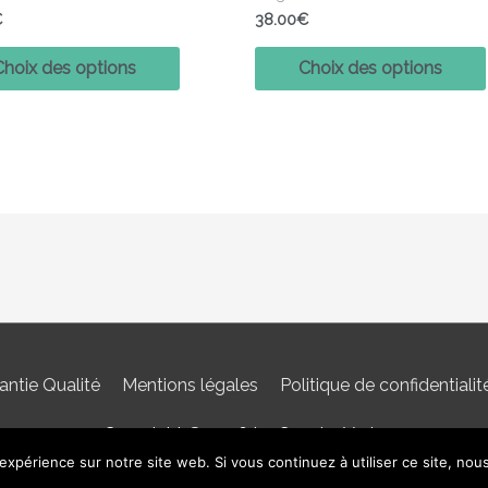
page
€
38.00
€
du
produit
Choix des options
Choix des options
antie Qualité
Mentions légales
Politique de confidentialit
Copyright © 2026 La Couche Verte
 expérience sur notre site web. Si vous continuez à utiliser ce site, no