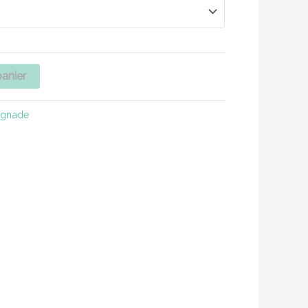
panier
ignade