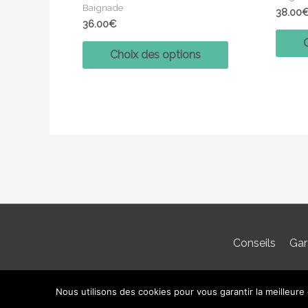
page
Baignade
38.00
du
36.00
€
produit
Choix des options
Conseils
Gar
Nous utilisons des cookies pour vous garantir la meilleure