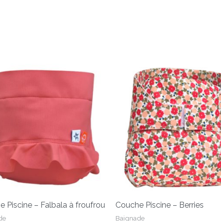
Ce
produit
a
plusieurs
variations.
Les
options
peuvent
être
choisies
sur
 Piscine – Falbala à froufrou
Couche Piscine – Berries
la
de
Baignade