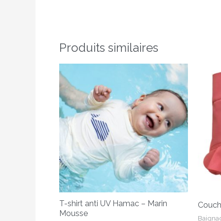
Produits similaires
Ce
produit
a
plusieurs
variations.
Les
options
peuvent
être
choisies
sur
T-shirt anti UV Hamac – Marin
Couche
la
Mousse
Baigna