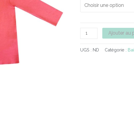
Falbala
Ajouter au 
UGS :
ND
Catégorie :
Ba