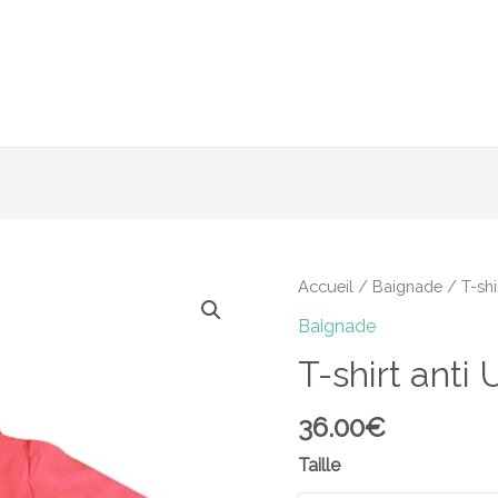
6 février inclus avec le code : 2024 + Livraison offerte en po
quantité
Accueil
/
Baignade
/ T-shi
de
Baignade
T-
T-shirt anti
shirt
anti
36.00
€
UV
Hamac
Taille
-