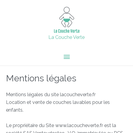
Aller
15% de remise supplémentaire jusqu'au 6 février inclus avec
Menu
le code : 2024 + Livraison offerte en point relais dès 60€
au
d'achats.
contenu
principal
Fermer
La Couche Verte
Mentions légales
Mentions légales du site lacoucheverte.fr
Location et vente de couches lavables pour les
enfants.
Le propriétaire du Site www.lacoucheverte.fr est la