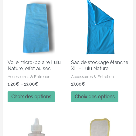
Ce
Ce
produit
produit
a
a
plusieurs
plusieur
variations.
variatio
Les
Les
options
options
peuvent
peuven
Voile micro-polaire Lulu
Sac de stockage étanche
être
être
Nature, effet au sec
XL – Lulu Nature
choisies
choisies
Accessoires & Entretien
Accessoires & Entretien
sur
sur
1.20
€
–
13.00
€
17.00
€
la
la
page
page
Choix des options
Choix des options
du
du
produit
produit
Ce
produit