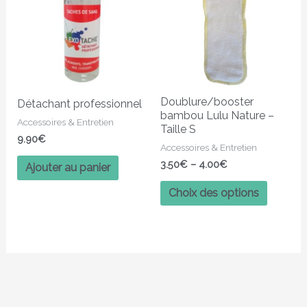
a
plusieur
variatio
Les
options
peuven
Doublure/booster
Détachant professionnel
être
bambou Lulu Nature –
Accessoires & Entretien
choisies
Taille S
9.90
€
sur
Accessoires & Entretien
la
3.50
€
–
4.00
€
Ajouter au panier
page
Choix des options
du
produit