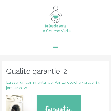
Aller
15% de remise supplémentaire jusqu'au 6 février inclus avec
Menu
le code : 2024 + Livraison offerte en point relais dès 60€
au
d'achats.
contenu
principal
Fermer
La Couche Verte
Qualite garantie-2
Laisser un commentaire
/ Par
La couche verte
/
14
janvier 2020