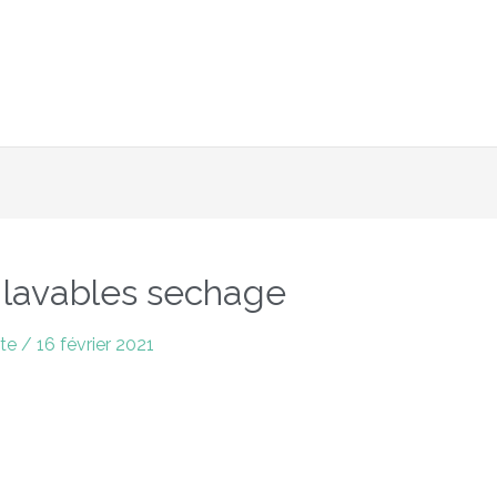
6 février inclus avec le code : 2024 + Livraison offerte en po
lavables sechage
rte
/
16 février 2021