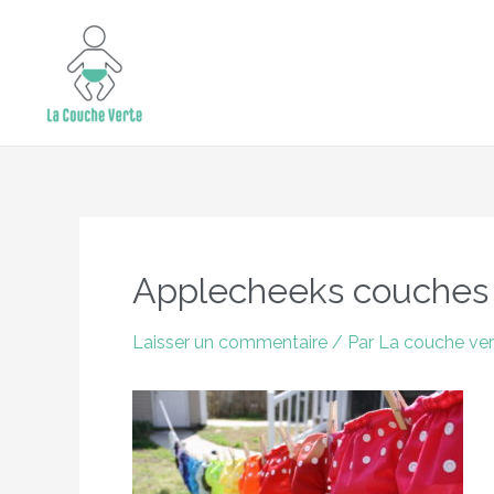
Aller
15% de remise supplémentaire jusqu'au 
au
contenu
Navigation
des
Applecheeks couches 
articles
Laisser un commentaire
/ Par
La couche ve