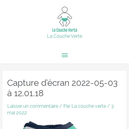
Aller
15% de remise supplémentaire jusqu'au 6 février inclus avec
Menu
le code : 2024 + Livraison offerte en point relais dès 60€
au
d'achats.
contenu
principal
Fermer
La Couche Verte
Navigation
des
Capture d’écran 2022-05-03
articles
à 12.01.18
Laisser un commentaire
/ Par
La couche verte
/
3
mai 2022