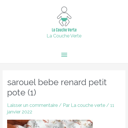
Aller
15% de remise supplémentaire jusqu'au 6 février inclus avec
Menu
le code : 2024 + Livraison offerte en point relais dès 60€
au
d'achats.
contenu
principal
Fermer
La Couche Verte
Navigation
des
sarouel bebe renard petit
articles
pote (1)
Laisser un commentaire
/ Par
La couche verte
/
11
janvier 2022