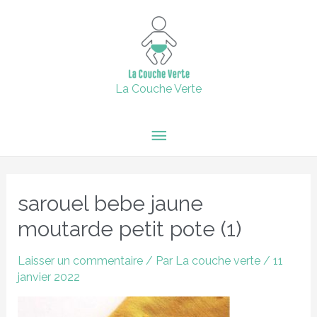
Aller
15% de remise supplémentaire jusqu'au 6 février inclus avec
Menu
le code : 2024 + Livraison offerte en point relais dès 60€
au
d'achats.
contenu
principal
Fermer
La Couche Verte
Navigation
des
sarouel bebe jaune
articles
moutarde petit pote (1)
Laisser un commentaire
/ Par
La couche verte
/
11
janvier 2022