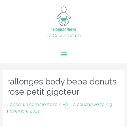
Aller
15% de remise supplémentaire jusqu'au 6 février inclus avec
Menu
le code : 2024 + Livraison offerte en point relais dès 60€
au
d'achats.
contenu
principal
Fermer
La Couche Verte
Navigation
des
rallonges body bebe donuts
articles
rose petit gigoteur
Laisser un commentaire
/ Par
La couche verte
/
3
novembre 2021