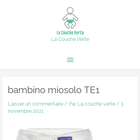
Aller
15% de remise supplémentaire jusqu'au 6 février inclus avec
Menu
le code : 2024 + Livraison offerte en point relais dès 60€
au
d'achats.
contenu
principal
Fermer
La Couche Verte
Navigation
des
bambino miosolo TE1
articles
Laisser un commentaire
/ Par
La couche verte
/
3
novembre 2021