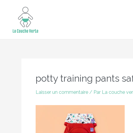
Aller
15% de remise supplémentaire jusqu'au 
au
contenu
Navigation
des
potty training pants sa
articles
Laisser un commentaire
/ Par
La couche ve