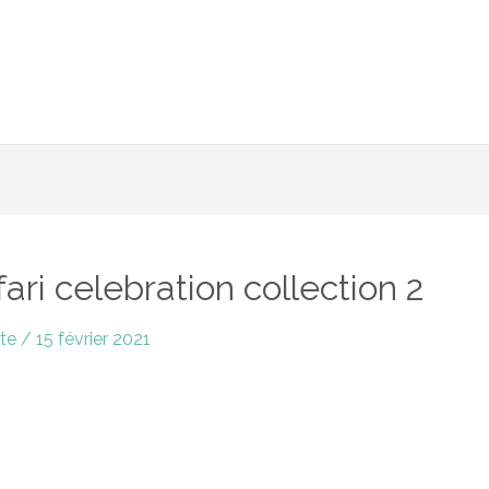
6 février inclus avec le code : 2024 + Livraison offerte en po
fari celebration collection 2
rte
/
15 février 2021