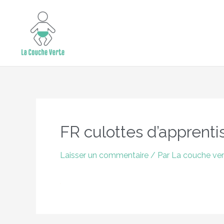
Aller
15% de remise supplémentaire jusqu'au 
au
contenu
Navigation
des
FR culottes d’apprent
articles
Laisser un commentaire
/ Par
La couche ve