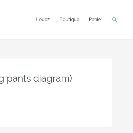
int relais dès 60€ d'achats.
Fermer
Recher
Louez
Boutique
Panier
ng pants diagram)