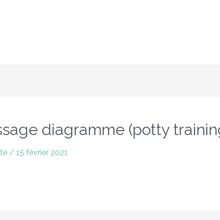
6 février inclus avec le code : 2024 + Livraison offerte en po
issage diagramme (potty traini
rte
/
15 février 2021