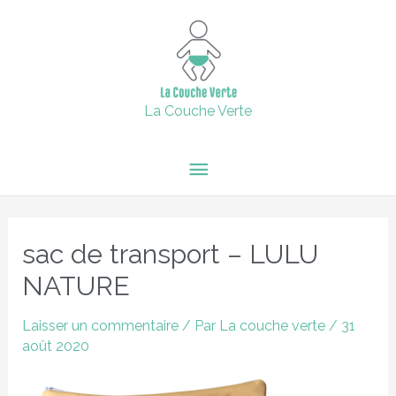
Aller
15% de remise supplémentaire jusqu'au 6 février inclus avec
Menu
le code : 2024 + Livraison offerte en point relais dès 60€
au
d'achats.
contenu
principal
Fermer
La Couche Verte
Navigation
des
sac de transport – LULU
articles
NATURE
Laisser un commentaire
/ Par
La couche verte
/
31
août 2020