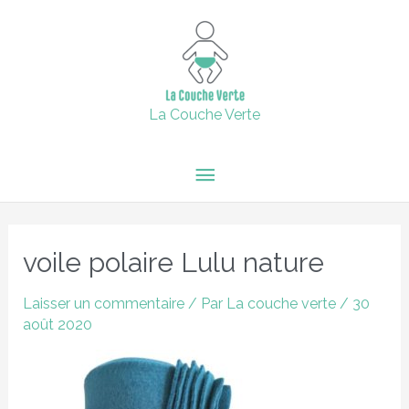
Aller
15% de remise supplémentaire jusqu'au 6 février inclus avec
Menu
le code : 2024 + Livraison offerte en point relais dès 60€
au
d'achats.
contenu
principal
Fermer
La Couche Verte
Navigation
des
voile polaire Lulu nature
articles
Laisser un commentaire
/ Par
La couche verte
/
30
août 2020