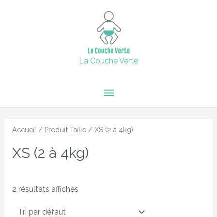
Aller
15% de remise supplémentaire jusqu'au 6 février inclus avec
Menu
le code : 2024 + Livraison offerte en point relais dès 60€
au
d'achats.
contenu
principal
Fermer
La Couche Verte
Accueil
/ Produit Taille / XS (2 à 4kg)
XS (2 à 4kg)
2 résultats affichés