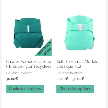
Ce
Ce
produit
produit
a
a
plusieurs
plusieur
variations.
variatio
Les
Les
options
options
peuvent
peuven
Culotte Hamac classique
Culotte Hamac Modèle
être
être
Fibres de nylon recyclées
classique TE2
choisies
choisies
Couches lavables
Couches lavables
sur
sur
30.00
€
20.00
€
–
30.00
€
la
la
page
page
Choix des options
Choix des options
du
du
produit
produit