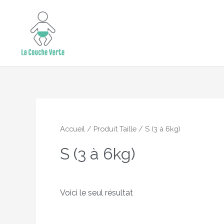
Aller
15% de remise supplémentaire jusqu'au 
au
contenu
Accueil
/ Produit Taille / S (3 à 6kg)
S (3 à 6kg)
Voici le seul résultat