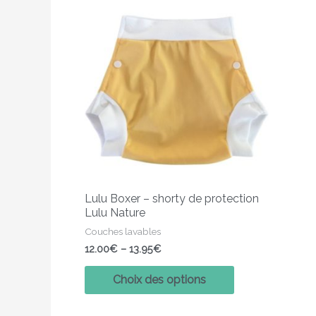
Ce
produit
a
plusieurs
variations.
Les
options
peuvent
être
choisies
sur
Lulu Boxer – shorty de protection
la
Lulu Nature
page
Couches lavables
du
12.00
€
–
13.95
€
produit
Choix des options