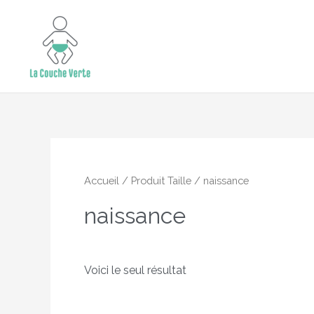
Aller
15% de remise supplémentaire jusqu'au 
au
contenu
Accueil
/ Produit Taille / naissance
naissance
Voici le seul résultat