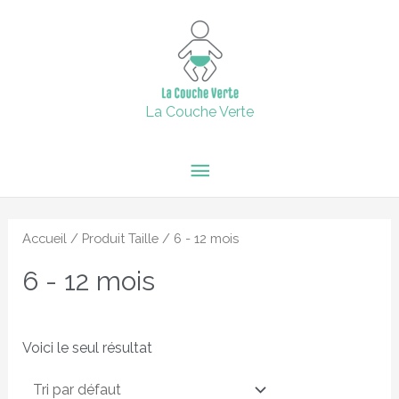
Aller
15% de remise supplémentaire jusqu'au 6 février inclus avec
Menu
le code : 2024 + Livraison offerte en point relais dès 60€
au
d'achats.
contenu
principal
Fermer
La Couche Verte
Accueil
/ Produit Taille / 6 - 12 mois
6 - 12 mois
Voici le seul résultat