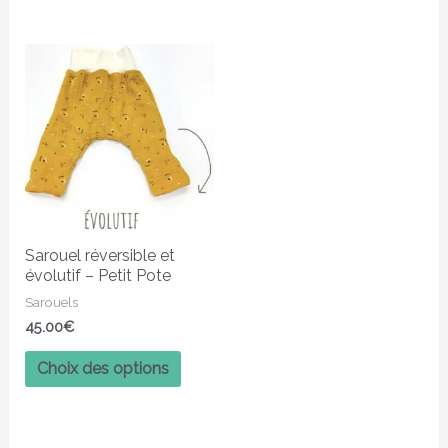
Ce
produit
a
plusieurs
variations.
Les
options
peuvent
Sarouel réversible et
être
évolutif – Petit Pote
choisies
Sarouels
sur
45.00
€
la
page
Choix des options
du
produit