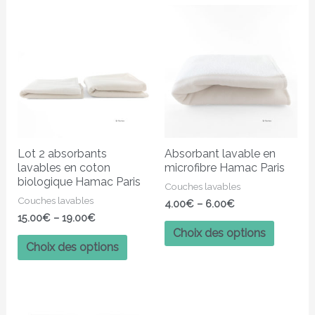
Ce
Ce
produit
produit
a
a
plusieurs
plusieur
variations.
variatio
Les
Les
options
options
peuvent
peuven
Lot 2 absorbants
Absorbant lavable en
être
être
lavables en coton
microfibre Hamac Paris
choisies
choisies
biologique Hamac Paris
Couches lavables
sur
sur
Couches lavables
4.00
€
–
6.00
€
la
la
15.00
€
–
19.00
€
page
page
Choix des options
Choix des options
du
du
produit
produit
Ce