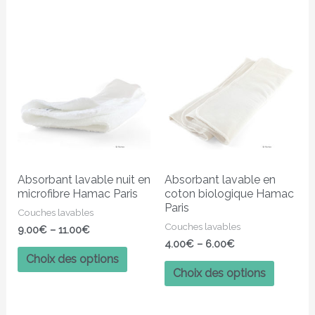
Ce
Ce
produit
produit
a
a
plusieurs
plusieur
variations.
variatio
Les
Les
options
options
peuvent
peuven
Absorbant lavable nuit en
Absorbant lavable en
être
être
microfibre Hamac Paris
coton biologique Hamac
choisies
choisies
Paris
Couches lavables
sur
sur
Couches lavables
9.00
€
–
11.00
€
la
la
4.00
€
–
6.00
€
page
page
Choix des options
Choix des options
du
du
produit
produit