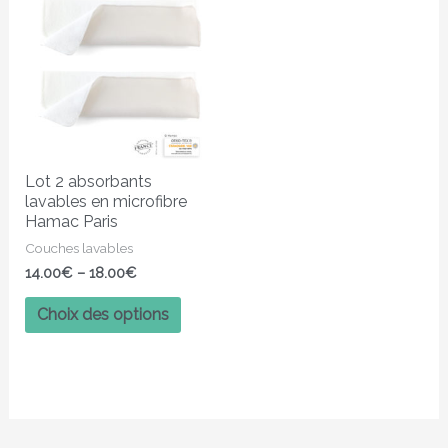
produit
a
plusieurs
variations.
Les
options
peuvent
Lot 2 absorbants
être
lavables en microfibre
choisies
Hamac Paris
sur
Couches lavables
la
14.00
€
–
18.00
€
page
Choix des options
du
produit