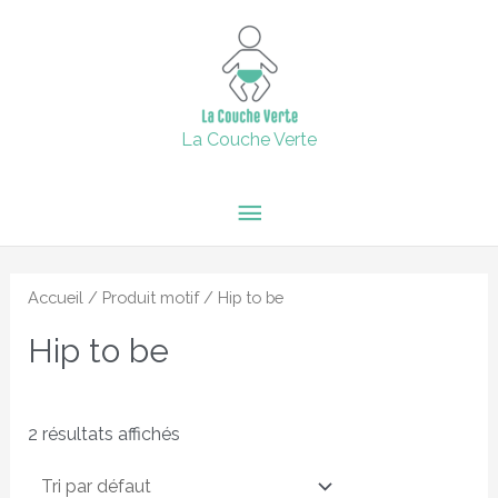
Aller
15% de remise supplémentaire jusqu'au 6 février inclus avec
Menu
le code : 2024 + Livraison offerte en point relais dès 60€
au
d'achats.
contenu
principal
Fermer
La Couche Verte
Accueil
/ Produit motif / Hip to be
Hip to be
2 résultats affichés