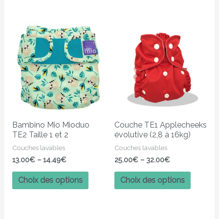
Ce
Ce
produit
produit
a
a
plusieurs
plusieur
variations.
variatio
Les
Les
options
options
peuvent
peuven
Bambino Mio Mioduo
Couche TE1 Applecheeks
être
être
TE2 Taille 1 et 2
évolutive (2,8 à 16kg)
choisies
choisies
Couches lavables
Couches lavables
sur
sur
13.00
€
–
14.49
€
25.00
€
–
32.00
€
la
la
page
page
Choix des options
Choix des options
du
du
produit
produit